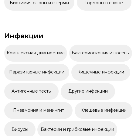
Пневмония и менингит
Клещевые инфекции
Вирусы
Бактерии и грибковые инфекции
Онкология
Онкогенетика
Комплексная диагностика
Иммуногистохимия
Цитология
Флуоресцентная гибридизация
Гистология
Пересмотр препаратов
Онкомаркёры
Иммуноцитохимия
Доп. услуги в онкодиагностике
Цитогенетика лейкозов
Проточная цитометрия