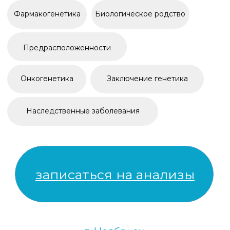
ООО «АНДРО-МЕДА»
Юридический и фактический адрес /
адрес для приема корреспонденции:
629802, Ямало-Ненецкий автономный
округ, г. Ноябрьск, ул. 60 лет СССР, д. 72А
ИНН 8905040501 / ОГРН 1078905004936
Лицензия Л041-01145-83/00321237
от 10.05.2018
+7 (3496) 45-10-01
Телефон call-центра
VK
Tg
WhatsApp
Мы в социальных сетях
alyans-med89@mail.ru
Электронная почта
Опрос посетителей: