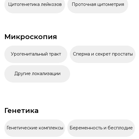
записаться на анализы
г. Ноябрьск,
ул. 60 лет СССР, д.72 «A»
+7 (3496) 45-10-01
Документы
Справки для ФНС
Конфиденциальность
Акции
Статьи
@2026, Медицинская многопрофильная клиника
«Альянс-Мед». Все права защищены