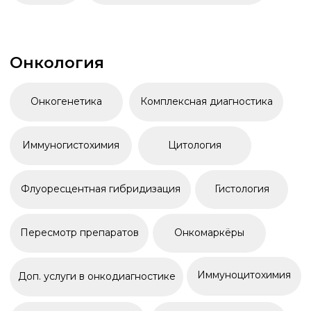
Микроскопия
Урогенитальный тракт
Сперма и секрет простаты
Другие локализации
Генетика
Генетические комплексы
Беременность и бесплодие
Фармакогенетика
Биологическое родство
Предрасположенности
Онкогенетика
Заключение генетика
Наследственные заболевания