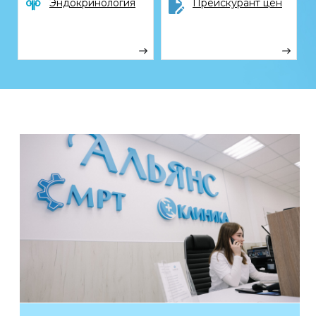
Документы
Справки для ФНС
Конфиденциальность
Акции
Статьи
@2026, Медицинская многопрофильная клиника
«Альянс-Мед». Все права защищены
ООО «АНДРО-МЕДА»
Юридический и фактический адрес /
адрес для приема корреспонденции:
629802, Ямало-Ненецкий автономный
округ, г. Ноябрьск, ул. 60 лет СССР, д. 72А
ИНН 8905040501 / ОГРН 1078905004936
Лицензия Л041-01145-83/00321237
от 10.05.2018
+7 (3496) 45-10-01
Телефон call-центра
VK
Tg
WhatsApp
Мы в социальных сетях
alyans-med89@mail.ru