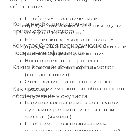
Падение остроты зрения, связанное
с помутнением хрусталика глаза
(катаракта)
Повышение глазного давления,
приводящее к атрофии зрительного
нерва (глаукома)
Временная потеря зрения или
слепота различной стадии
Отслоение сетчатки глаза и другие
патологии зрительного аппарата
Значительная часть того, что лечит врач-
офтальмолог – это патологии зрения,
которые провоцируются другими
болезнями или критическими для
организма ситуациями. Нарушение
зрения могут вызвать:
гипертоническая болезнь;
патологическая беременность;
тяжело протекающие роды;
атеросклероз;
почечные патологии;
сахарный диабет;
2 000 р
травматические поражения глаз.
первичный прием