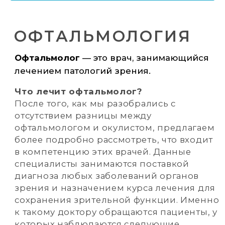
зрения и назначением курса лечения для
сохранения зрительной функции. Именно
к такому доктору обращаются пациенты, у
которых наблюдаются следующие
заболевания:
Проблемы с различением
Когда необходим срочный
предметов, расположенных вдали
прием офтальмолога
от человека (миопия)
Невозможность хорошо видеть
Кому требуется периодическое
предметы, находящиеся на близком
посещение офтальмолога
расстоянии (гиперметропия)
Воспалительные процессы
Какие болезни лечит офтальмолог
слизистой оболочки глаза
(конъюнктивит)
Отек слизистой оболочки век с
Как проходит
выделением гнойных образований
обследование у окулиста
(трахома)
Гнойное воспаление в волосяной
луковице ресницы или сальной
железы (ячмень)
Проблемы с распознаванием
определенных оттенков цветовой
гаммы (дальтонизм)
Покраснение и отек нижнего или
верхнего века (блефарит)