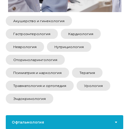
Акушерство и гинекология
Гастроэнтерология
Кардиология
Неврология
Нутрициология
Оториноларингология
ОФТАЛЬМОЛОГИЯ
Психиатрия и наркология
Терапия
Офтальмолог
— это врач, занимающийся
лечением патологий зрения.
Травматология и ортопедия
Урология
Что лечит офтальмолог?
После того, как мы разобрались с
Эндокринология
отсутствием разницы между
офтальмологом и окулистом, предлагаем
более подробно рассмотреть, что входит
в компетенцию этих врачей. Данные
специалисты занимаются поставкой
диагноза любых заболеваний органов