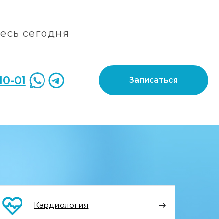
Записаться
диология
риноларингология