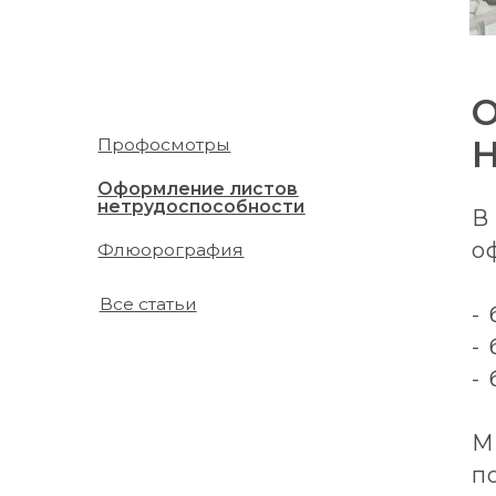
ОФ
НЕ
Профосмотры
Оформление листов
нетрудоспособности
В мно
офици
Флюорография
Все статьи
- без 
- без
- без 
Мы не
помога
плохо 
Позво