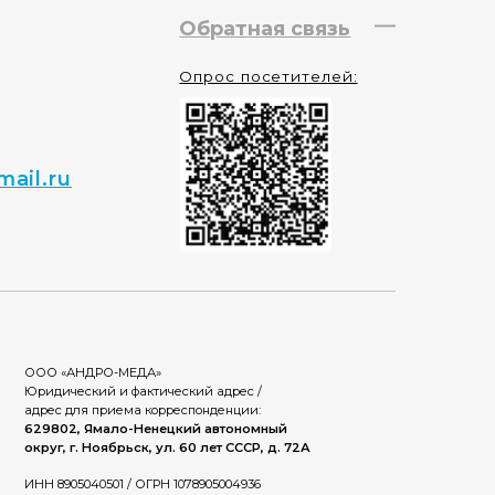
-МЕДА»
 фактический адрес /
ема корреспонденции:
ло-Ненецкий автономный
рьск, ул. 60 лет СССР, д. 72А
1 / ОГРН 1078905004936
ты!