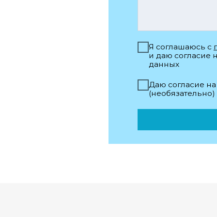
лизы
О центре
Контакты
енциальность
Акции
Статьи
WhatsApp
alyans-med89@mail.ru
ьных сетях
Электронная почта