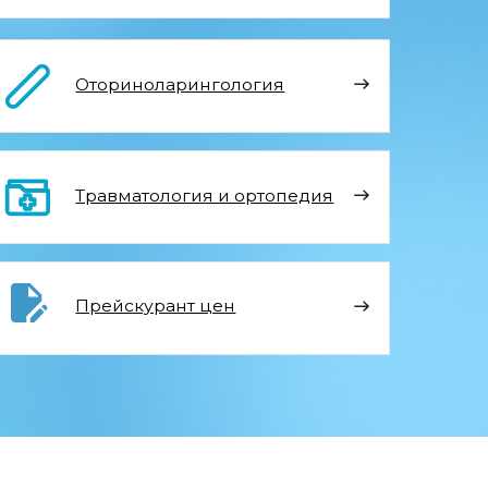
матология и ортопедия
йскурант цен
Я
0 по телефону