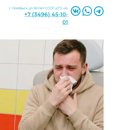
л. 60 лет СССР, д.72 «A»
 (3496) 45-10-
01