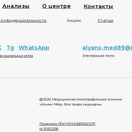
@2026, Медицинская многопрофильная клиника
ООО «АНДРО
«Альянс-Мед». Все права защищены
Юридический и
адрес для при
629802, Яма
округ, г. Нояб
Лицензия Л041-01145-83/00321237
от 10.05.2018
ИНН 890504050
оспособности - быстро, без очередей и лишней бумажной волоки