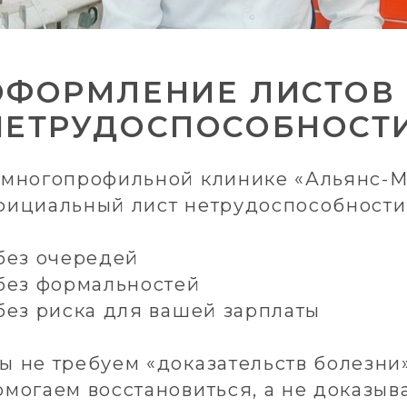
ОРМЛЕНИЕ ЛИСТОВ
ТРУДОСПОСОБНОСТИ
гопрофильной клинике «Альянс-Мед» тера
альный лист нетрудоспособности в день 
очередей
 формальностей
риска для вашей зарплаты
 требуем «доказательств болезни». Мы вер
ем восстановиться, а не доказывать, что 
себя чувствуете!
льте себе выздороветь — запишитесь сего