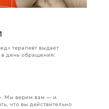
певт выдаёт
обращения:
им вам — и
вы действительно
дня