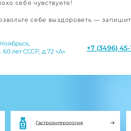
рьск,
+7 (3496) 45-10-01
лет СССР, д.72 «A»
Гастроэнтерология
Кар
Нутрициология
Ото