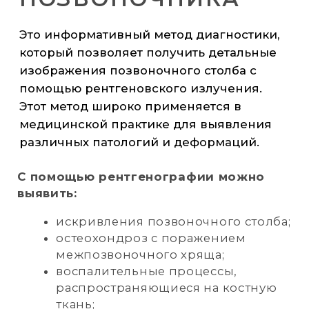
костных тканей;
установить тяжесть конкретной
патологии в области запястья;
выявить переломы, деформации,
артрозы, артриты и другие
заболевания.
Рентгенографию запястья могут
назначить при следующих симптомах и
состояниях:
боль в кисти как при движении, так
и в покое;
деформации лучезапястного
сустава;
отёчность руки;
гиперемия мелких сосудов в
области запястья;
различные травмы с подозрением
на переломы;
подозрение на артрозы, артриты,
остеомиелит.
Рентгенография запястья является
важным инструментом в диагностике и
позволяет врачам точно определить