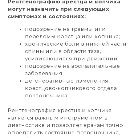
РЕНТГЕНОГРАФИЯ
ЛОКТЕВОЙ КОСТИ
И ЛУЧЕВОЙ КОСТИ
Это информативный метод диагностики,
который позволяет получить детальное
изображение костей предплечья. Этот
метод широко используется в
травматологии и ортопедии для
выявления переломов, трещин, вывихов,
опухолей и других патологий.
Врач может назначить рентгенографию
при наличии следующих симптомов:
подозрение на новообразование;
резкая боль в области предплечья;
подозрение на перелом.
Исследование помогает точно
определить характер и степень
повреждения, что критически важно для
правильного лечения и восстановления