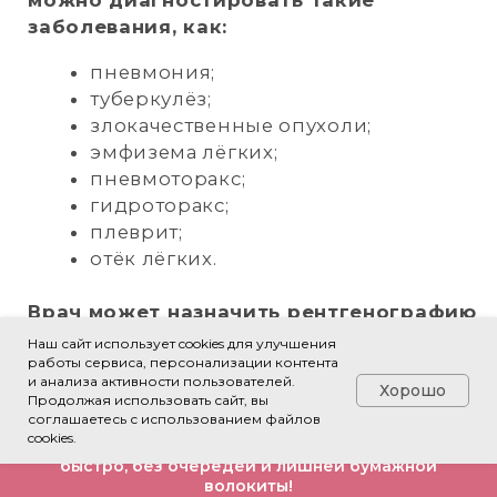
видимые деформации,
пальпируемые образования;
инфекционно-воспалительные
заболевания (туберкулёз,
ревматическая лихорадка).
Доверьтесь опыту и профессионализму
специалистов, чтобы получить точные
результаты и эффективное лечение.
550 р
рентгенография
лопатки
г. Ноябрьск,
ул. 60 лет СССР, д.72 «A»
Наш сайт использует cookies для улучшения
+7 (3496) 45-10-01
работы сервиса, персонализации контента
и анализа активности пользователей.
Хорошо
Продолжая использовать сайт, вы
соглашаетесь с использованием файлов
РЕНТГЕНОГРАФИЯ
cookies.
ЛУЧЕЗАПЯСТНОГО