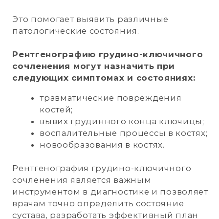
расширение средостения;
травмы рёбер, позвонков, ключиц.
Цель исследования — выявление
врождённых аномалий и приобретённых
деформаций грудного отдела
позвоночника. Это важно для
своевременного начала лечения и
предотвращения развития серьёзных
заболеваний.
Рентгенография грудного отдела
позвоночника является важным
инструментом в диагностике и позволяет
врачам точно определить состояние
позвоночника, разработать эффективный
план лечения и предотвратить развитие
690 р
осложнений.
рентгенография грудного
отдела позвоночника
1 490 р
рентгенография грудного
отдела позвоночника