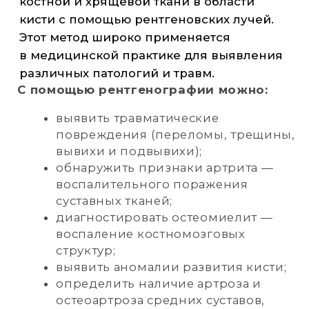
наглядное изображение костных структур
и найти признаки возможных
заболеваний. Это важно для
своевременного начала лечения и
предотвращения развития серьёзных
осложнений.
Рентгенография коленного сустава
является важным инструментом в
диагностике и позволяет врачам точно
определить состояние сустава,
разработать эффективный план лечения и
предотвратить развитие серьёзных
690 р
заболеваний.
рентгенография
коленного сустава
г. Ноябрьск,
ул. 60 лет СССР, д.72 «A»
+7 (3496) 45-10-01