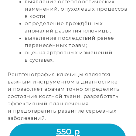
пульмонологов и терапевтов.
С помощью рентгенографии лёгких
можно диагностировать такие
заболевания, как:
пневмония;
туберкулёз;
злокачественные опухоли;
эмфизема лёгких;
пневмоторакс;
гидроторакс;
плеврит;
отёк лёгких.
Врач может назначить рентгенографию
лёгких при наличии следующих
симптомов:
одышка;
длительный кашель;
Оформляем листы нетрудоспособности -
боли в грудной клетке;
быстро, без очередей и лишней бумажной
волокиты!
травмы грудной клетки;
высокая температура;
подозрение на инфекцию бронхов
или лёгких.