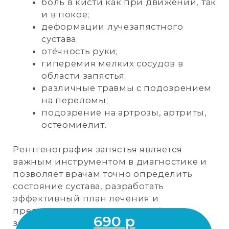
в суставах.
Рентгенография ключицы является
важным инструментом в диагностике
и позволяет врачам точно определить
состояние костной ткани, разработать
эффективный план лечения
и предотвратить развитие серьёзных
заболеваний.
550 р
рентгенография
ключицы
г. Ноябрьск,
ул. 60 лет СССР, д.72 «A»
+7 (3496) 45-10-01
РЕНТГЕНОГРАФИЯ
КОЛЕННОГО