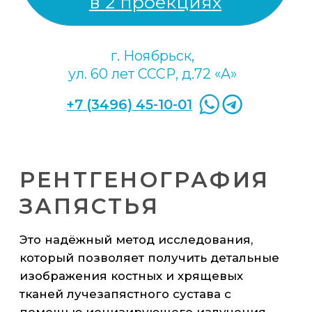
эффективный план лечения и
предотвратить развитие серьёзных
690 р
заболеваний.
рентгенография
кисти руки
720 р
рентгенография кисти
руки в 1 проекции
1 450 р
рентгенография кисти
руки в 2 проекциях
г. Ноябрьск,
ул. 60 лет СССР, д.72 «A»
+7 (3496) 45-10-01