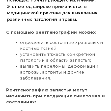
РЕНТГЕНОГРАФИЯ
КЛЮЧИЦЫ
Это информативный метод
исследования, который позволяет
получить детальные изображения
ключицы с помощью рентгеновских
лучей. Этот метод широко применяется в
медицинской практике для выявления
различных патологий, травм и аномалий.
Некоторые возможности исследования:
обнаружение переломов, трещин,
вывихов в грудино-ключичном
и акромиально-ключичном суставах;
выявление остеопоротических
изменений, опухолевых процессов
в кости;
определение врождённых
аномалий развития ключицы;
выявление последствий ранее
перенесённых травм;
оценка артрозных изменений