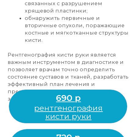
РЕНТГЕНОГРАФИЯ
КРЕСТЦА
И КОПЧИКА
Это информативный метод диагностики,
который позволяет получить детальные
изображения костей нижней части
позвоночника с помощью рентгеновских
лучей. Этот метод широко применяется в
медицинской практике для выявления
различных патологий и травм.
С помощью рентгенографии можно
выявить:
травмы и переломы крестца или
копчика;
воспалительные процессы
(остеомиелит, сакроилеит);
врождённые аномалии;
дегенеративные изменения
(остеохондроз, артроз) крестцово-
копчикового отдела позвоночника.