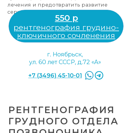
в 2 проекциях
г. Ноябрьск,
ул. 60 лет СССР, д.72 «A»
+7 (3496) 45-10-01
РЕНТГЕНОГРАФИЯ
ЗАПЯСТЬЯ
Это надёжный метод исследования,
который позволяет получить детальные
изображения костных и хрящевых
тканей лучезапястного сустава с
помощью ионизирующего излучения.
Этот метод широко применяется в
медицинской практике для выявления
различных патологий и травм.
С помощью рентгенографии можно:
определить состояние хрящевых и