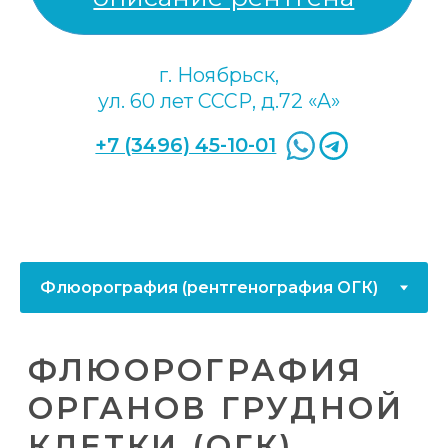
детально изучить:
костные структуры (рёбра, грудина,
позвоночник);
лёгкие и плевру;
бронхи и трахею;
сердце и средостение;
мягкие ткани грудной клетки.
Основные показания к проведению
флюорографии ОГК:
заболевания лёгких (пневмония,
туберкулёз, рак лёгких и т. д.);
травматические повреждения
грудной клетки;
болезни сердечно-сосудистой
системы (расширение сердца,
перикардит и т. д.);
патологии позвоночника;
заболевания лимфатической
системы;
наличие инородных тел в грудной
клетке.
Флюорография ОГК — это быстрый и
доступный метод диагностики, который