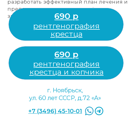
функции руки.
Процедура не требует специальной
подготовки. Перед обследованием
необходимо снять с себя все
металлические предметы, зубные
протезы и слуховой аппарат, а также
предупредить врача о наличии
имплантов.
Доверьтесь опыту и профессионализму
специалистов, чтобы получить точные
результаты и эффективное лечение.
690 р
рентгенография локтевой
кости и лучевой кости
г. Ноябрьск,
ул. 60 лет СССР, д.72 «A»
+7 (3496) 45-10-01