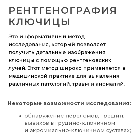
690 р
рентгенография
крестца и копчика
г. Ноябрьск,
ул. 60 лет СССР, д.72 «A»
+7 (3496) 45-10-01
РЕНТГЕНОГРАФИЯ
ЛЕГКИХ
Это информативное и широко
применяемое исследование, которое
позволяет получить детальные снимки
лёгких и других органов грудной клетки
с помощью рентгеновского излучения.
Этот метод диагностики помогает
выявить различные патологии на ранних
стадиях и является незаменимым
инструментом в арсенале врачей-