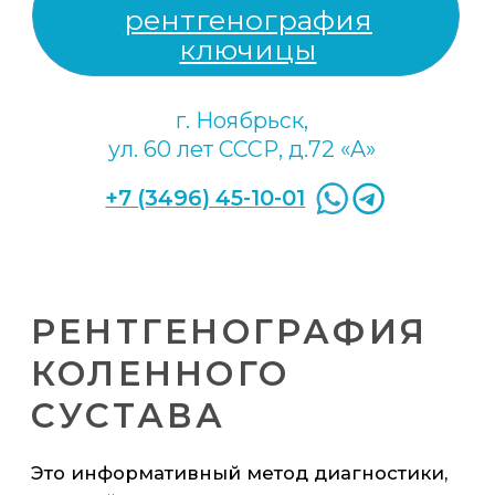
В зависимости от целей исследования
рентгенография лёгких может быть:
обзорной — для получения общего
представления о состоянии лёгких;
прицельной — для детального
изучения конкретного участка
700 р
органа.
рентгенография легких
(одна проекция)
940 р
рентгенография легких
(две проекции)
г. Ноябрьск,
ул. 60 лет СССР, д.72 «A»
+7 (3496) 45-10-01
РЕНТГЕНОГРАФИЯ