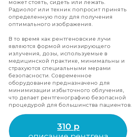
ул. 60 лет СССР, д.72 «A»
+7 (3496) 45-10-01
ФЛЮОРОГРАФИЯ
ОРГАНОВ ГРУДНОЙ
КЛЕТКИ (ОГК)
Это надёжный и информативный метод
диагностики, который позволяет
получить детальное изображение
органов грудной полости. В процессе
исследования используются
рентгеновые лучи, которые помогают
визуализировать внутренние структуры
организма.
С помощью флюорографии ОГК можно