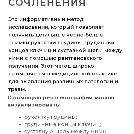
изображения позвоночного столба с
помощью рентгеновского излучения.
Этот метод широко применяется в
медицинской практике для выявления
различных патологий и деформаций.
С помощью рентгенографии можно
выявить:
искривления позвоночного столба;
остеохондроз с поражением
межпозвоночного хряща;
воспалительные процессы,
распространяющиеся на костную
ткань;
сокращение тел позвонков и
снижение прочности костей,
связанное с остеопорозом;
болезни плевры и лёгких (плеврит,
пневмония);
повреждение суставов реберно-
межпозвоночных;
новообразования,
распространяющиеся на костную
ткань;
патологии сердца, вызывающие