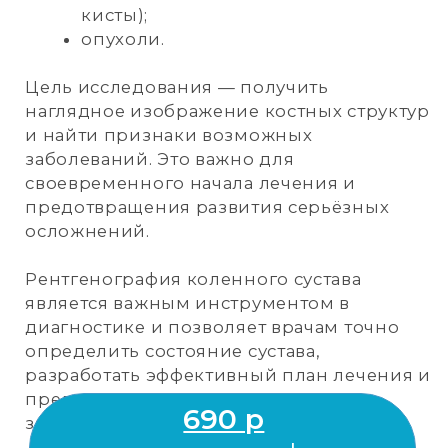
Процедура не требует специальной
подготовки. Перед обследованием
необходимо снять с себя все
металлические предметы, зубные
протезы и слуховой аппарат, а также
предупредить врача о наличии
имплантов.
Доверьтесь опыту и профессионализму
специалистов, чтобы получить точные
550 р
результаты и эффективное лечение.
рентгенография
лобной пазухи
г. Ноябрьск,
ул. 60 лет СССР, д.72 «A»
+7 (3496) 45-10-01
РЕНТГЕНОГРАФИЯ
ЛОКТЕВОГО