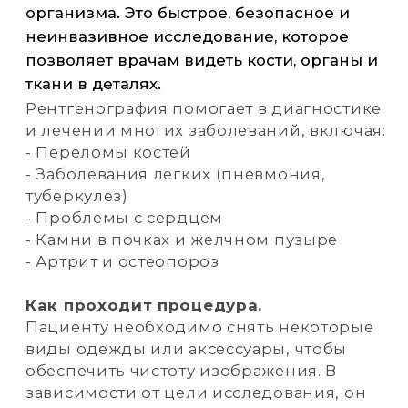
Пациенту необходимо снять некоторые
виды одежды или аксессуары, чтобы
обеспечить чистоту изображения. В
зависимости от цели исследования, он
может стоять, сидеть или лежать.
Радиолог или техник попросит принять
определенную позу для получения
оптимального изображения.
В то время как рентгеновские лучи
являются формой ионизирующего
излучения, дозы, используемые в
медицинской практике, минимальны и
страхуются специальными мерами
безопасности. Современное
оборудование предназначено для
минимизации избыточного облучения,
что делает рентгенографию безопасной
процедурой для большинства пациентов.
310 р
описание рентгена
г. Ноябрьск,