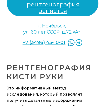
СУСТАВА
Это информативный метод диагностики,
который позволяет получить детальные
изображения костных структур с
помощью рентгеновских лучей. Этот
метод широко применяется в
медицинской практике для выявления
различных патологий и травм.
С помощью рентгенографии можно
выявить:
травматические повреждения
(переломы, подвывихи, вывихи);
возрастной остеопороз;
деформации костей (врождённые
аномалии развития, неправильно
зажившие переломы);
хронический воспалительный
процесс (артрит с костными
выростами-остеофитами);
инфекции в кости (нагноения,
кисты);
опухоли.
Цель исследования — получить