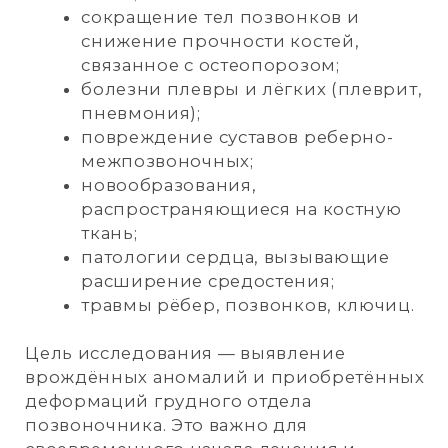
состояние сустава, разработать
эффективный план лечения и
предотвратить развитие серьёзных
690 р
заболеваний.
рентгенография
запястья
г. Ноябрьск,
ул. 60 лет СССР, д.72 «A»
+7 (3496) 45-10-01
РЕНТГЕНОГРАФИЯ
КИСТИ РУКИ
Это информативный метод
исследования, который позволяет
получить детальные изображения
костной и хрящевой ткани в области
кисти с помощью рентгеновских лучей.
Этот метод широко применяется
в медицинской практике для выявления