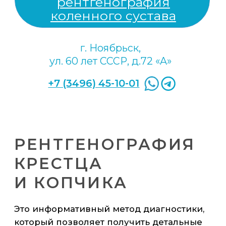
СУСТАВА
Это надёжный и информативный метод
диагностики, который позволяет
получить детальное изображение
сочленения с помощью рентгеновских
лучей. Этот метод широко используется
в травматологии и ортопедии для
оценки состояния костей и выявления
различных патологий.
С помощью рентгенографии можно
диагностировать следующие
заболевания и травмы:
переломы костей локтевого сустава;
вывихи или подвывихи сустава;
артроз — дегенеративные
изменения в суставе, которые могут
привести к его разрушению;
новообразования костей сустава;
врождённые аномалии развития
сустава.
Врач может назначить рентгенографию
локтевого сустава при наличии
следующих симптомов: