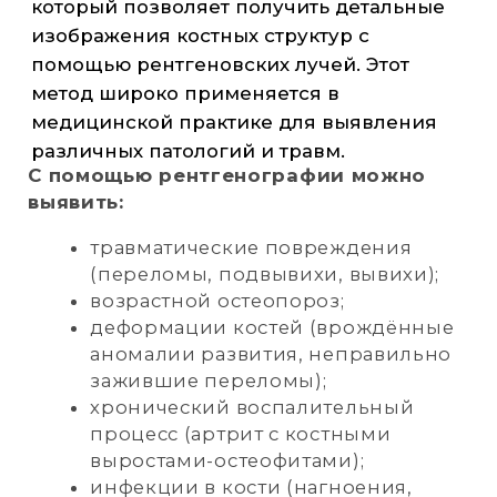
ЛОБНОЙ ПАЗУХИ
Это информативное исследование,
которое позволяет получить детальное
изображение лобных пазух и выявить
различные патологии, такие как
воспалительные процессы, кисты,
опухоли и инородные тела. Этот метод
диагностики широко используется в
отоларингологии и является
незаменимым инструментом для
выявления заболеваний носа и
околоносовых пазух.
Врач может назначить рентгенографию
лобной пазухи при наличии следующих
симптомов:
частые боли в околоносовой
области;
постоянная заложенность носа;
травмы носа;
частые носовые кровотечения;
подозрение на воспаление лобных
пазух.