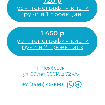
Рентгенографию крестца и копчика
могут назначить при следующих
симптомах и состояниях:
подозрение на травмы или
переломы крестца или копчика;
хронические боли в нижней части
спины или в области таза,
усиливающиеся при движении;
подозрение на воспалительные
заболевания;
дегенеративные изменения
крестцово-копчикового отдела
позвоночника.
Рентгенография крестца и копчика
является важным инструментом в
диагностике и позволяет врачам точно
определить состояние позвоночника,
разработать эффективный план лечения и
предотвратить развитие серьёзных
690 р
заболеваний.
рентгенография
крестца