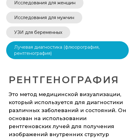
Исследования для женщин
РЕНТГЕНОГРАФИЯ
Исследования для мужчин
Это метод медицинской визуализации,
УЗИ для беременных
который используется для диагностики
различных заболеваний и состояний. Он
основан на использовании
Лучевая диагностика (флюорография,
рентгеновских лучей для получения
рентгенография)
изображений внутренних структур
организма. Это быстрое, безопасное и
неинвазивное исследование, которое
позволяет врачам видеть кости, органы и
ткани в деталях.
Рентгенография помогает в диагностике
и лечении многих заболеваний, включая:
- Переломы костей
- Заболевания легких (пневмония,
туберкулез)
- Проблемы с сердцем
- Камни в почках и желчном пузыре
- Артрит и остеопороз
Как проходит процедура.