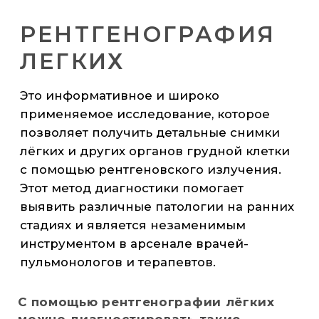
РЕНТГЕНОГРАФИЯ
ЛОПАТКИ
Это информативное исследование,
которое позволяет получить детальные
данные о строении и состоянии костей,
выявить патологические изменения,
опухоли, воспаления и другие опасные
состояния. Этот метод диагностики
широко используется в травматологии
и ортопедии для оценки состояния
костных структур и постановки точного
диагноза.
Врач может назначить рентгенографию
лопатки при наличии следующих
симптомов:
боль в области лопатки или плеча;
хруст, щелчки, ограничение
амплитуды движения руки;
припухлость, покраснения, местное
повышение температуры в области
проекции лопатки или плечевого
сустава;