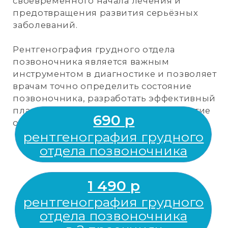
различных патологий и травм.
С помощью рентгенографии можно:
выявить травматические
повреждения (переломы, трещины,
вывихи и подвывихи);
обнаружить признаки артрита —
воспалительного поражения
суставных тканей;
диагностировать остеомиелит —
воспаление костномозговых
структур;
выявить аномалии развития кисти;
определить наличие артроза и
остеоартроза средних суставов,
связанных с разрушением
хрящевой пластинки;
обнаружить первичные и
вторичные опухоли, поражающие
костные и мягкотканные структуры
кисти.
Рентгенография кисти руки является
важным инструментом в диагностике и
позволяет врачам точно определить
состояние суставов и тканей, разработать