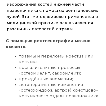
боль в области локтя во время
движений или в покое;
уменьшение подвижности в
локтевом суставе, неприятные
«щелчки» при сгибании-разгибании
руки;
покраснение и отёчность кожи
вокруг локтя;
повышение температуры кожи над
локтевым суставом;
деформация и/или неестественное
положение руки.
Доверьтесь опыту и профессионализму
специалистов, чтобы получить точные
690 р
результаты и эффективное лечение.
рентгенография
локтевого сустава
г. Ноябрьск,
ул. 60 лет СССР, д.72 «A»
+7 (3496) 45-10-01