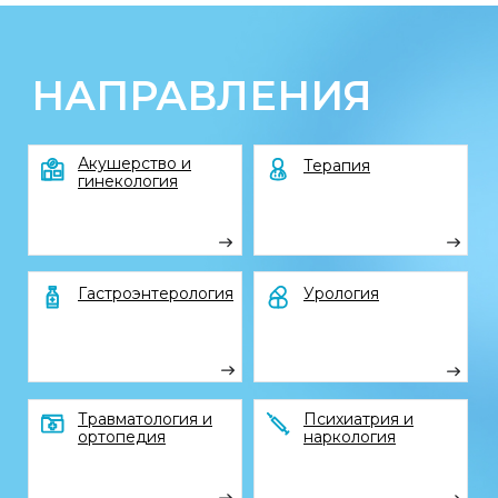
Документы
Справки для ФНС
Конфиденциальность
Акции
Статьи
@2026, Медицинская многопрофильная клиника
«Альянс-Мед». Все права защищены
ООО «АНДРО-МЕДА»
Юридический и фактический адрес /
адрес для приема корреспонденции:
629802, Ямало-Ненецкий автономный
округ, г. Ноябрьск, ул. 60 лет СССР, д. 72А
ИНН 8905040501 / ОГРН 1078905004936
Лицензия Л041-01145-83/00321237
от 10.05.2018
+7 (3496) 45-10-01
Телефон call-центра
VK
Tg
WhatsApp
Мы в социальных сетях
alyans-med89@mail.ru