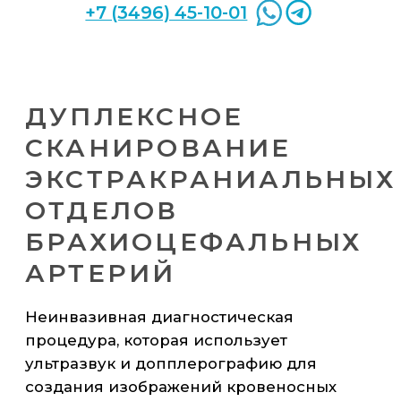
Травматология и
Психиатрия и
ортопедия
наркология
Оториноларингология
Нутрициология
Неврология
Кардиология
Эндокринология
Прейскурант цен