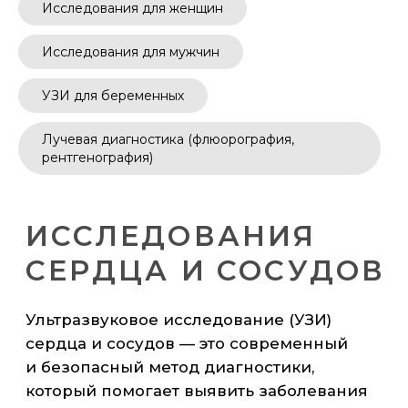
Исследования для женщин
ИССЛЕДОВАНИЯ
Исследования для мужчин
СЕРДЦА И СОСУДОВ
УЗИ для беременных
Ультразвуковое исследование (УЗИ)
сердца и сосудов — это современный
Лучевая диагностика (флюорография,
и безопасный метод диагностики,
рентгенография)
который помогает выявить заболевания
сердечно-сосудистой системы на ранних
стадиях. Это исследование не требует
специальной подготовки, абсолютно
безболезненно и занимает минимальное
количество времени.
УЗИ рекомендуется при следующих
симптомах:
- Боли или дискомфорт в области сердца;
- Частые скачки артериального давления;
- Учащенное сердцебиение или
нарушение ритма;
- Одышка без видимых причин;
- Отечность конечностей или лица;