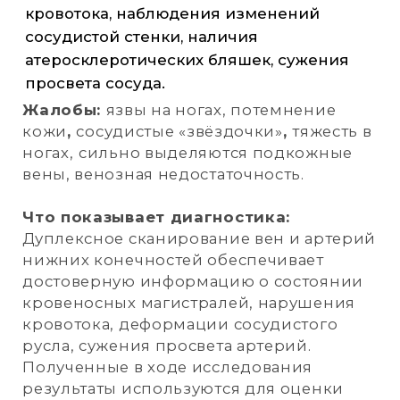
процедура, которая использует
ультразвук и допплерографию для
создания изображений кровеносных
сосудов, обеспечивающих
кровоснабжение головного мозга.
Жалобы:
Головные боли и
головокружения, слабость, плохое
самочувствие, нарушения зрения и
памяти, невозможность сосредоточиться,
повышенные или сниженные показатели
артериального давления, подозрение на
аномалии сосудов.
Что показывает диагностика:
Показатели эластичности артерий,
характеристики их внутренней оболочки,
выявить нарушение целостности стенок,
внутренние образования, определить
аномалии состояния и изменения хода
сосудов.
Подготовка:
Пациенту рекомендуется
отказаться от приема стимуляторов — чая,
кофе и алкоголя в день исследования.
Если вы принимаете препараты,