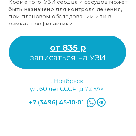
ЭХОКАРДИОГРАФИЯ
Ультразвуковое исследование сердца и
окружающих его тканей.
Жалобы
: наличия изменения на ЭКГ,
травмы грудной клетки, врожденный
порок сердца, одышка, жалобы на
головокружение, слабость, потерю
сознания, боли в области сердца и за
грудиной, нарушения сердечного ритма
(аритмии).
Что показывает диагностика:
Состояние
аорты и легочной артерии, размеры
полостей сердца, толщину стенок сердца,
работу и состояние клапанного аппарата
сердца.
Подготовка:
Особой подготовки для
проведения процедуры не требуется.
2 500 р