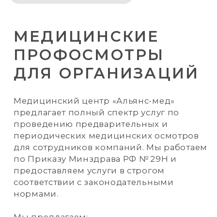
Медицинский центр «Альянс-мед»
предлагает полный спектр услуг по
проведению предварительных и
периодических медицинских осмотров
для сотрудников компаний. Мы работаем
по Приказу Минздрава РФ № 29Н и
предоставляем услуги в строгом
соответствии с законодательными
нормами.
Мы предлагаем:
Выделенное время для
профосмотра ваших сотрудников
без общей очереди
Комплекс анализов и обследований
для оформления медицинской
книжки.
Быстрое и качественное
прохождение всех специалистов.
Индивидуальный расчет итоговой
стоимости
с учетом скидок
.
В перечень медицинских услуг по
проведению периодического
медицинского осмотра вашей