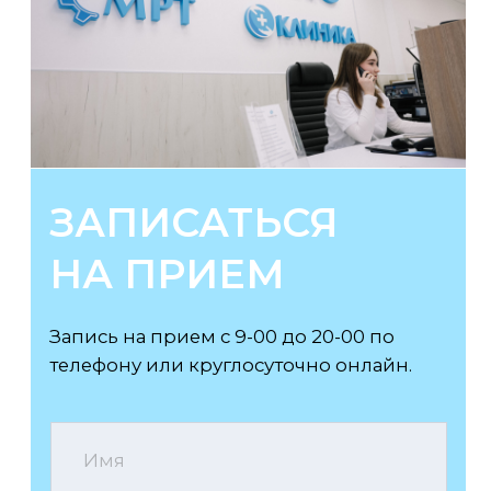
Документы
Справки для ФНС
Конфиденциальность
Акции
Статьи
@2026, Медицинская многопрофильная клиника
«Альянс-Мед». Все права защищены
ООО «АНДРО-МЕДА»
Юридический и фактический адрес /
адрес для приема корреспонденции:
629802, Ямало-Ненецкий автономный
округ, г. Ноябрьск, ул. 60 лет СССР, д. 72А
ИНН 8905040501 / ОГРН 1078905004936
Лицензия Л041-01145-83/00321237
от 10.05.2018
+7 (3496) 45-10-01
Телефон call-центра
VK
Tg
WhatsApp
Мы в социальных сетях