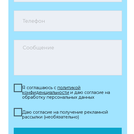
alyans-med89@mail.ru
Электронная почта
Опрос посетителей:
Обратная связь
Оформляем листы нетрудоспособности -
быстро, без очередей и лишней бумажной
волокиты!