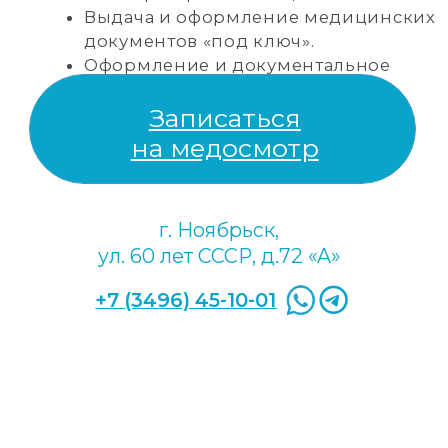
Гастроэнтерология
Урология
Травматология и
Психиатрия и
ортопедия
наркология
Оториноларингология
Нутрициология
Неврология
Кардиология
Эндокринология
Прейскурант цен